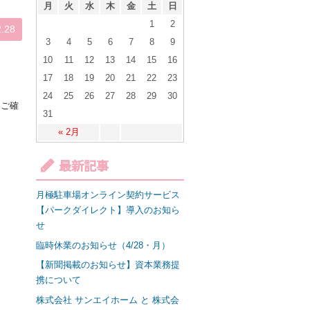
月
火
水
木
金
土
日
1
2
2.28
3
4
5
6
7
8
9
10
11
12
13
14
15
16
17
18
19
20
21
22
23
24
25
26
27
28
29
30
をご確
31
« 2月
最新記事
月極駐車場オンライン契約サービス
【パークダイレクト】導入のお知ら
せ
臨時休業のお知らせ（4/28・月）
【新聞掲載のお知らせ】資本業務提
携について
株式会社 サンエイホーム と 株式会